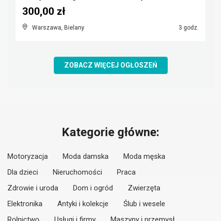
300,00 zł
Warszawa, Bielany
3 godz.
ZOBACZ WIĘCEJ OGŁOSZEŃ
Kategorie główne:
Motoryzacja
Moda damska
Moda męska
Dla dzieci
Nieruchomości
Praca
Zdrowie i uroda
Dom i ogród
Zwierzęta
Elektronika
Antyki i kolekcje
Ślub i wesele
Rolnictwo
Usługi i firmy
Maszyny i przemysł