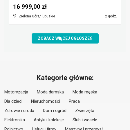
16 999,00 zł
Zielona Góra/ lubuskie
2 godz.
ZOBACZ WIĘCEJ OGŁOSZEŃ
Kategorie główne:
Motoryzacja
Moda damska
Moda męska
Dla dzieci
Nieruchomości
Praca
Zdrowie i uroda
Dom i ogród
Zwierzęta
Elektronika
Antyki i kolekcje
Ślub i wesele
Rolnictwo
Usługi i firmy
Maszyny i przemysł