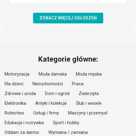
ZOBACZ WIĘCEJ OGŁOSZEŃ
Kategorie główne:
Motoryzacja
Moda damska
Moda męska
Dla dzieci
Nieruchomości
Praca
Zdrowie i uroda
Dom i ogród
Zwierzęta
Elektronika
Antyki i kolekcje
Ślub i wesele
Rolnictwo
Usługi i firmy
Maszyny i przemysł
Edukacja i rozrywka
Sport i hobby
Oddam za darmo
Wymiana / zamiana