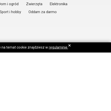
Dom i ogród
Zwierzęta
Elektronika
Sport i hobby
Oddam za darmo
×
je na temat cookie znajdziesz w
regulaminie.