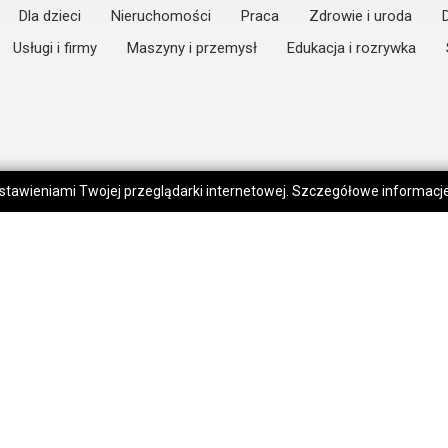
Dla dzieci
Nieruchomości
Praca
Zdrowie i uroda
Usługi i firmy
Maszyny i przemysł
Edukacja i rozrywka
 ustawieniami Twojej przeglądarki internetowej. Szczegółowe informac