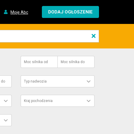
DODAJ OGŁOSZENIE
Moje Abc
×
Moc silnika
od
Moc silnika
do
do
Typ nadwozia
Kraj pochodzenia