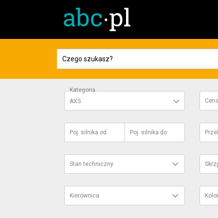
Kategoria
Cen
AXS
Poj. silnika
od
Poj. silnika
do
Prze
Stan techniczny
Skrz
Kierownica
Kolo