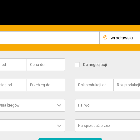
a
od
Cena
do
Do negocjacji
bieg
od
Przebieg
do
Rok produkcji
od
Rok produkcji
ynia biegów
Paliwo
r
Na sprzedaż przez