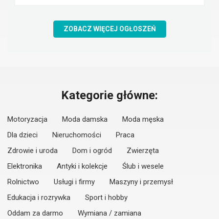
ZOBACZ WIĘCEJ OGŁOSZEŃ
Kategorie główne:
Motoryzacja
Moda damska
Moda męska
Dla dzieci
Nieruchomości
Praca
Zdrowie i uroda
Dom i ogród
Zwierzęta
Elektronika
Antyki i kolekcje
Ślub i wesele
Rolnictwo
Usługi i firmy
Maszyny i przemysł
Edukacja i rozrywka
Sport i hobby
Oddam za darmo
Wymiana / zamiana