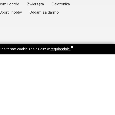
Dom i ogród
Zwierzęta
Elektronika
Sport i hobby
Oddam za darmo
×
je na temat cookie znajdziesz w
regulaminie.