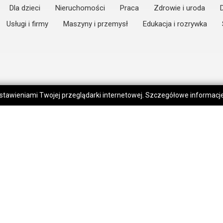
Dla dzieci
Nieruchomości
Praca
Zdrowie i uroda
Usługi i firmy
Maszyny i przemysł
Edukacja i rozrywka
 ustawieniami Twojej przeglądarki internetowej. Szczegółowe informac