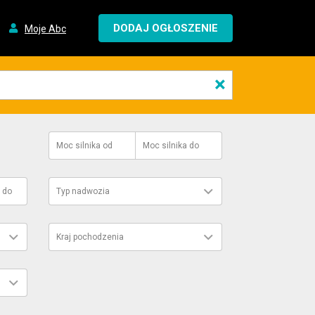
DODAJ OGŁOSZENIE
Moje Abc
×
Moc silnika
od
Moc silnika
do
do
Typ nadwozia
Kraj pochodzenia