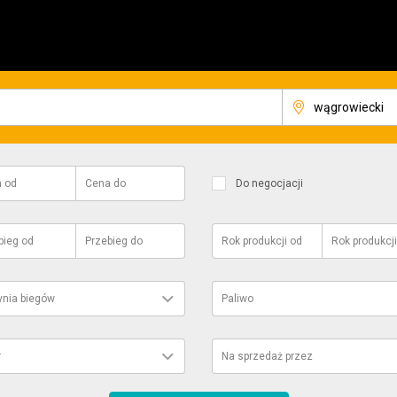
a
od
Cena
do
Do negocjacji
bieg
od
Przebieg
do
Rok produkcji
od
Rok produkcji
ynia biegów
Paliwo
r
Na sprzedaż przez