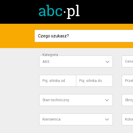
Kategoria
Cen
AXS
Poj. silnika
od
Poj. silnika
do
Prze
Stan techniczny
Skrz
Kierownica
Kolo