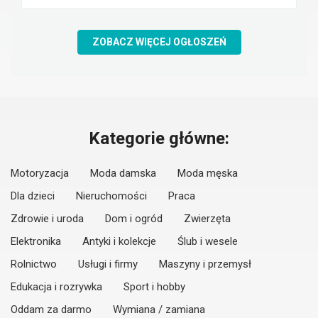
ZOBACZ WIĘCEJ OGŁOSZEŃ
Kategorie główne:
Motoryzacja
Moda damska
Moda męska
Dla dzieci
Nieruchomości
Praca
Zdrowie i uroda
Dom i ogród
Zwierzęta
Elektronika
Antyki i kolekcje
Ślub i wesele
Rolnictwo
Usługi i firmy
Maszyny i przemysł
Edukacja i rozrywka
Sport i hobby
Oddam za darmo
Wymiana / zamiana