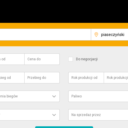
a
od
Cena
do
Do negocjacji
bieg
od
Przebieg
do
Rok produkcji
od
Rok produkcji
ynia biegów
Paliwo
r
Na sprzedaż przez