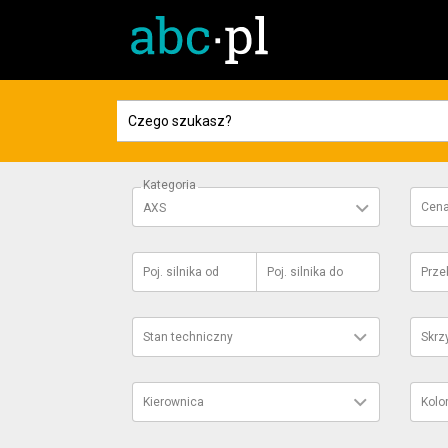
Kategoria
Cen
AXS
Poj. silnika
od
Poj. silnika
do
Prze
Stan techniczny
Skrz
Kierownica
Kolo