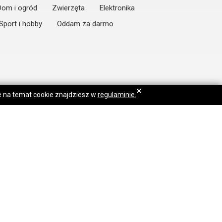
Dom i ogród
Zwierzęta
Elektronika
Sport i hobby
Oddam za darmo
×
je na temat cookie znajdziesz w
regulaminie.