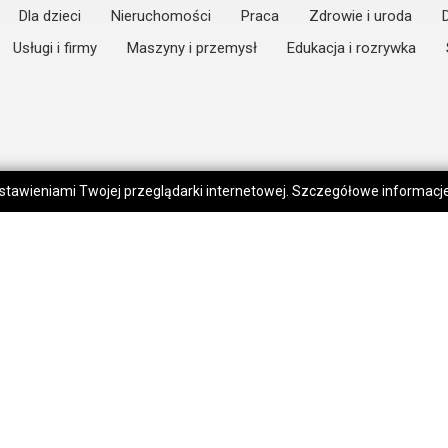
Dla dzieci
Nieruchomości
Praca
Zdrowie i uroda
Usługi i firmy
Maszyny i przemysł
Edukacja i rozrywka
 ustawieniami Twojej przeglądarki internetowej. Szczegółowe informac