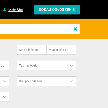
DODAJ OGŁOSZENIE
Moje Abc
×
Moc silnika
od
Moc silnika
do
do
Typ nadwozia
Kraj pochodzenia