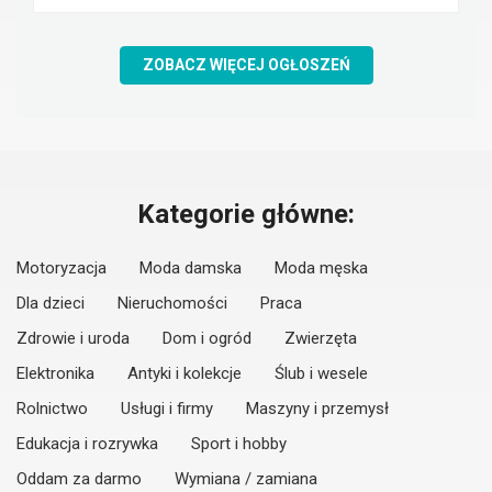
ZOBACZ WIĘCEJ OGŁOSZEŃ
Kategorie główne:
Motoryzacja
Moda damska
Moda męska
Dla dzieci
Nieruchomości
Praca
Zdrowie i uroda
Dom i ogród
Zwierzęta
Elektronika
Antyki i kolekcje
Ślub i wesele
Rolnictwo
Usługi i firmy
Maszyny i przemysł
Edukacja i rozrywka
Sport i hobby
Oddam za darmo
Wymiana / zamiana