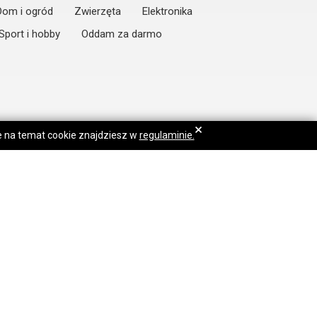
Dom i ogród
Zwierzęta
Elektronika
Sport i hobby
Oddam za darmo
×
je na temat cookie znajdziesz w
regulaminie.