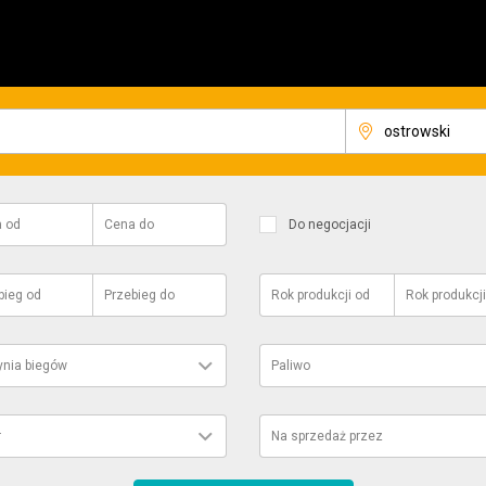
a
od
Cena
do
Do negocjacji
bieg
od
Przebieg
do
Rok produkcji
od
Rok produkcji
ynia biegów
Paliwo
r
Na sprzedaż przez