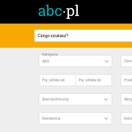
Kategoria
Cen
AXS
Poj. silnika
od
Poj. silnika
do
Prze
Stan techniczny
Skrz
Kierownica
Kolo