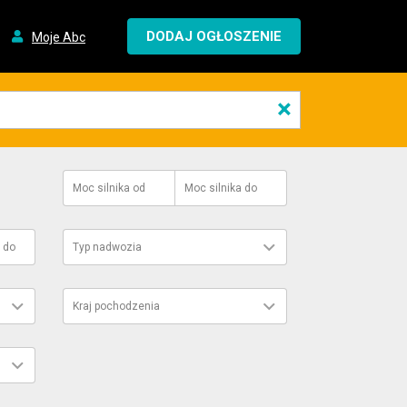
DODAJ OGŁOSZENIE
Moje Abc
×
Moc silnika
od
Moc silnika
do
do
Typ nadwozia
Kraj pochodzenia