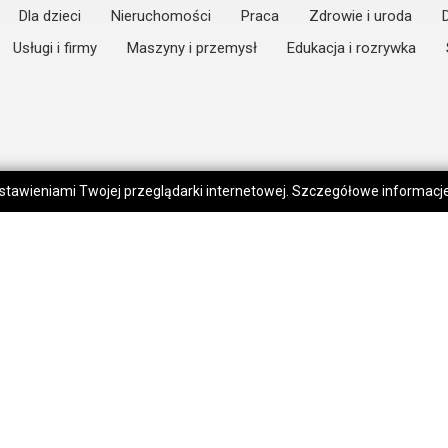
Dla dzieci
Nieruchomości
Praca
Zdrowie i uroda
Usługi i firmy
Maszyny i przemysł
Edukacja i rozrywka
 ustawieniami Twojej przeglądarki internetowej. Szczegółowe informac