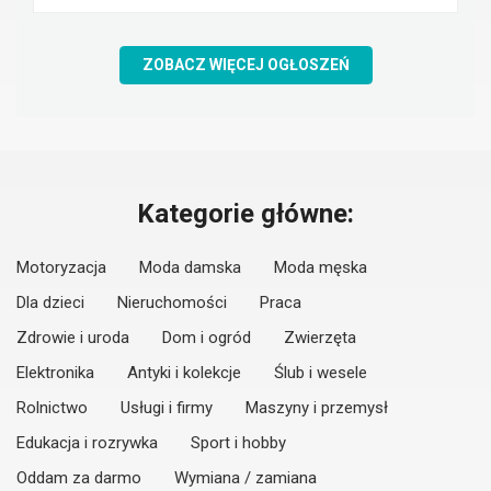
ZOBACZ WIĘCEJ OGŁOSZEŃ
Kategorie główne:
Motoryzacja
Moda damska
Moda męska
Dla dzieci
Nieruchomości
Praca
Zdrowie i uroda
Dom i ogród
Zwierzęta
Elektronika
Antyki i kolekcje
Ślub i wesele
Rolnictwo
Usługi i firmy
Maszyny i przemysł
Edukacja i rozrywka
Sport i hobby
Oddam za darmo
Wymiana / zamiana