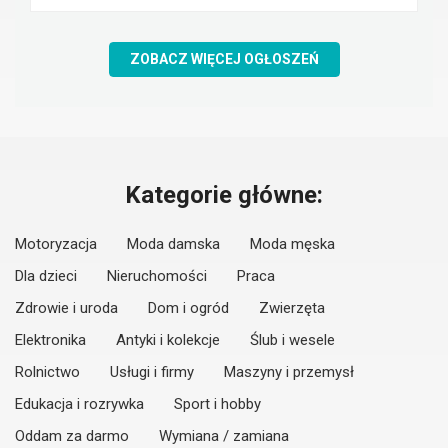
ZOBACZ WIĘCEJ OGŁOSZEŃ
Kategorie główne:
Motoryzacja
Moda damska
Moda męska
Dla dzieci
Nieruchomości
Praca
Zdrowie i uroda
Dom i ogród
Zwierzęta
Elektronika
Antyki i kolekcje
Ślub i wesele
Rolnictwo
Usługi i firmy
Maszyny i przemysł
Edukacja i rozrywka
Sport i hobby
Oddam za darmo
Wymiana / zamiana