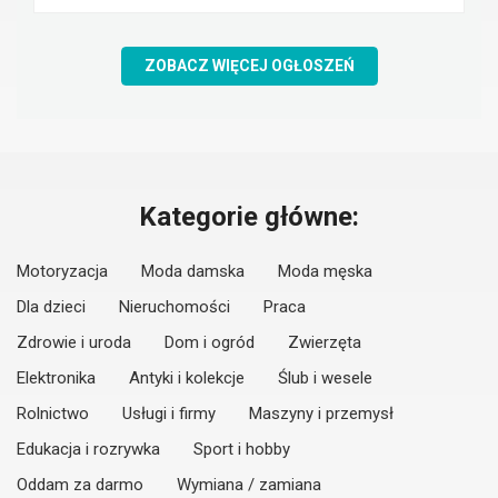
ZOBACZ WIĘCEJ OGŁOSZEŃ
Kategorie główne:
Motoryzacja
Moda damska
Moda męska
Dla dzieci
Nieruchomości
Praca
Zdrowie i uroda
Dom i ogród
Zwierzęta
Elektronika
Antyki i kolekcje
Ślub i wesele
Rolnictwo
Usługi i firmy
Maszyny i przemysł
Edukacja i rozrywka
Sport i hobby
Oddam za darmo
Wymiana / zamiana