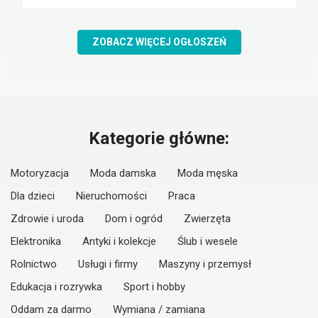
ZOBACZ WIĘCEJ OGŁOSZEŃ
Kategorie główne:
Motoryzacja
Moda damska
Moda męska
Dla dzieci
Nieruchomości
Praca
Zdrowie i uroda
Dom i ogród
Zwierzęta
Elektronika
Antyki i kolekcje
Ślub i wesele
Rolnictwo
Usługi i firmy
Maszyny i przemysł
Edukacja i rozrywka
Sport i hobby
Oddam za darmo
Wymiana / zamiana