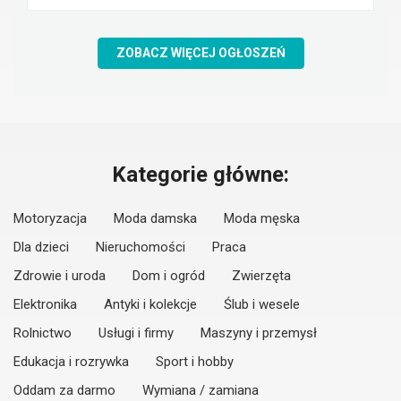
ZOBACZ WIĘCEJ OGŁOSZEŃ
Kategorie główne:
Motoryzacja
Moda damska
Moda męska
Dla dzieci
Nieruchomości
Praca
Zdrowie i uroda
Dom i ogród
Zwierzęta
Elektronika
Antyki i kolekcje
Ślub i wesele
Rolnictwo
Usługi i firmy
Maszyny i przemysł
Edukacja i rozrywka
Sport i hobby
Oddam za darmo
Wymiana / zamiana