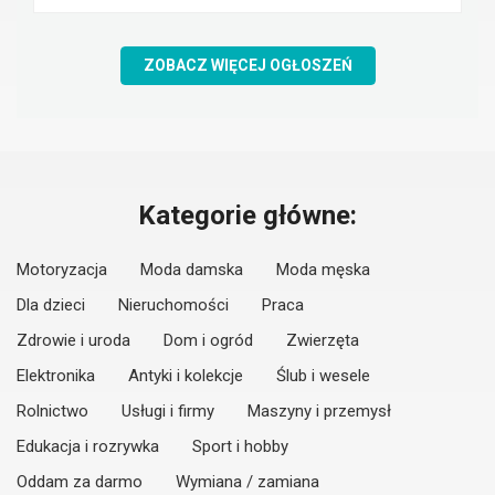
ZOBACZ WIĘCEJ OGŁOSZEŃ
Kategorie główne:
Motoryzacja
Moda damska
Moda męska
Dla dzieci
Nieruchomości
Praca
Zdrowie i uroda
Dom i ogród
Zwierzęta
Elektronika
Antyki i kolekcje
Ślub i wesele
Rolnictwo
Usługi i firmy
Maszyny i przemysł
Edukacja i rozrywka
Sport i hobby
Oddam za darmo
Wymiana / zamiana