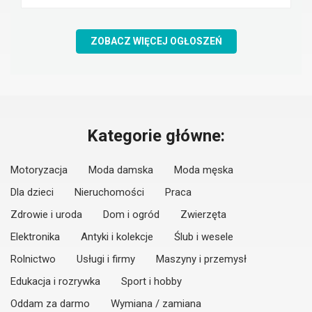
ZOBACZ WIĘCEJ OGŁOSZEŃ
Kategorie główne:
Motoryzacja
Moda damska
Moda męska
Dla dzieci
Nieruchomości
Praca
Zdrowie i uroda
Dom i ogród
Zwierzęta
Elektronika
Antyki i kolekcje
Ślub i wesele
Rolnictwo
Usługi i firmy
Maszyny i przemysł
Edukacja i rozrywka
Sport i hobby
Oddam za darmo
Wymiana / zamiana