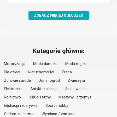
ZOBACZ WIĘCEJ OGŁOSZEŃ
Kategorie główne:
Motoryzacja
Moda damska
Moda męska
Dla dzieci
Nieruchomości
Praca
Zdrowie i uroda
Dom i ogród
Zwierzęta
Elektronika
Antyki i kolekcje
Ślub i wesele
Rolnictwo
Usługi i firmy
Maszyny i przemysł
Edukacja i rozrywka
Sport i hobby
Oddam za darmo
Wymiana / zamiana