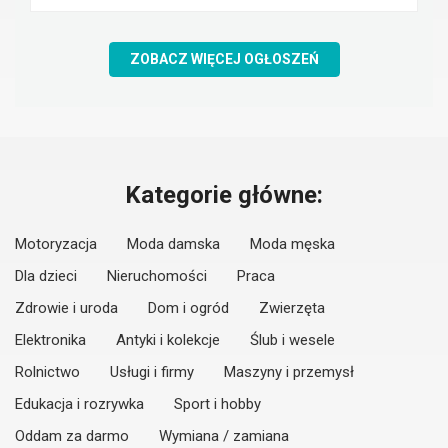
ZOBACZ WIĘCEJ OGŁOSZEŃ
Kategorie główne:
Motoryzacja
Moda damska
Moda męska
Dla dzieci
Nieruchomości
Praca
Zdrowie i uroda
Dom i ogród
Zwierzęta
Elektronika
Antyki i kolekcje
Ślub i wesele
Rolnictwo
Usługi i firmy
Maszyny i przemysł
Edukacja i rozrywka
Sport i hobby
Oddam za darmo
Wymiana / zamiana