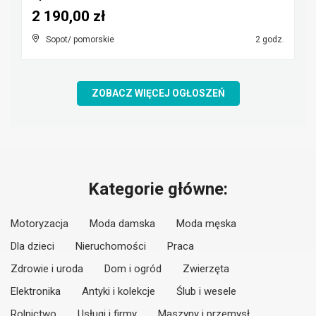
2 190,00 zł
Sopot/ pomorskie
2 godz.
ZOBACZ WIĘCEJ OGŁOSZEŃ
Kategorie główne:
Motoryzacja
Moda damska
Moda męska
Dla dzieci
Nieruchomości
Praca
Zdrowie i uroda
Dom i ogród
Zwierzęta
Elektronika
Antyki i kolekcje
Ślub i wesele
Rolnictwo
Usługi i firmy
Maszyny i przemysł