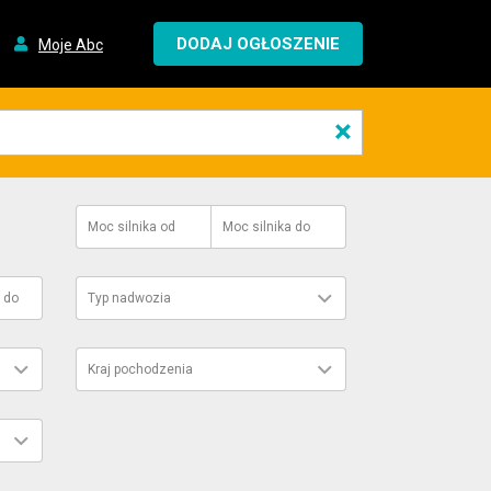
DODAJ OGŁOSZENIE
Moje Abc
×
Moc silnika
od
Moc silnika
do
do
Typ nadwozia
Kraj pochodzenia