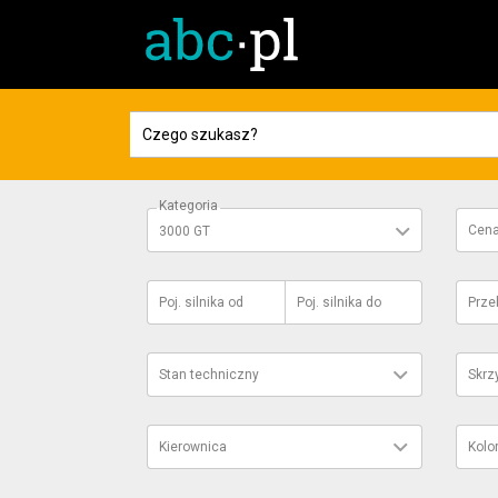
Kategoria
Cen
3000 GT
Poj. silnika
od
Poj. silnika
do
Prze
Stan techniczny
Skrz
Kierownica
Kolo