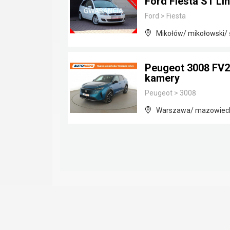
Ford Fiesta ST Li
Ford
>
Fiesta
Mikołów/ mikołowski/ 
Peugeot 3008 FV23%
kamery
Peugeot
>
3008
Warszawa/ mazowiec