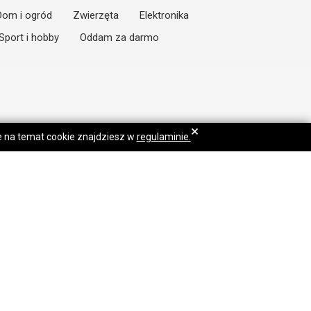
Dom i ogród
Zwierzęta
Elektronika
Sport i hobby
Oddam za darmo
×
je na temat cookie znajdziesz w
regulaminie.