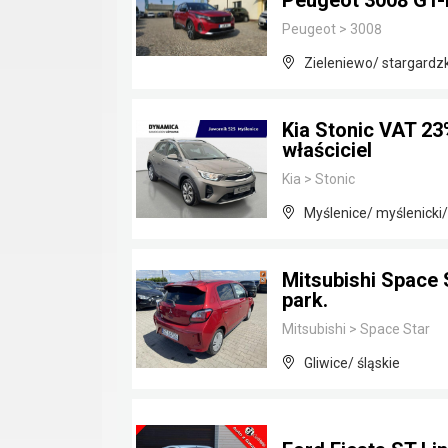
Peugeot 3008 GT-
Peugeot
>
3008
Zieleniewo/ stargardz
Kia Stonic VAT 23
właściciel
Kia
>
Stonic
Myślenice/ myślenicki
Mitsubishi Space 
park.
Mitsubishi
>
Space Star
Gliwice/ śląskie