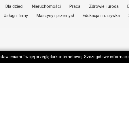
Dla dzieci
Nieruchomości
Praca
Zdrowie i uroda
Usługi i firmy
Maszyny i przemysł
Edukacja i rozrywka
 ustawieniami Twojej przeglądarki internetowej. Szczegółowe informac