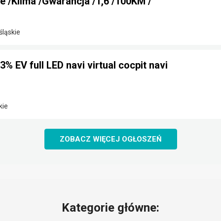
ne /Klima /Gwarancja /1,6 /100KM /
śląskie
 EV full LED navi virtual cocpit navi
kie
ZOBACZ WIĘCEJ OGŁOSZEŃ
Kategorie główne: