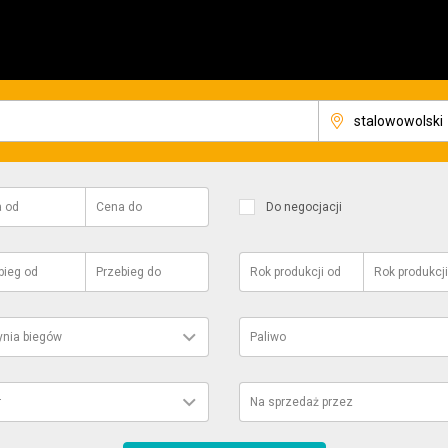
a
od
Cena
do
Do negocjacji
bieg
od
Przebieg
do
Rok produkcji
od
Rok produkcji
ynia biegów
Paliwo
r
Na sprzedaż przez