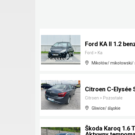
Ford KA II 1.2 be
Ford
>
Ka
Mikołów/ mikołowski/ 
Citroen C-Elysée 
Citroen
>
Pozostałe
Gliwice/ śląskie
Škoda Karoq 1.6 
Aktywny tempoma