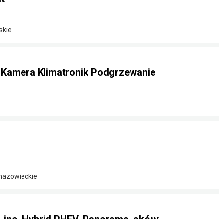
skie
e Kamera Klimatronik Podgrzewanie
 mazowieckie