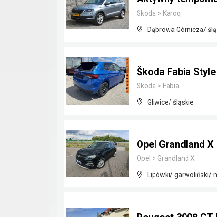
Skoda
>
Karoq
Dąbrowa Górnicza/ ślą
Škoda Fabia Styl
Skoda
>
Fabia
Gliwice/ śląskie
Opel Grandland X
Opel
>
Grandland X
Lipówki/ garwoliński/