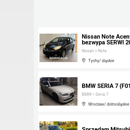
Nissan Note Acen
bezwypa SERWI 2
Nissan
>
Note
Tychy/ śląskie
BMW SERIA 7 (F01
BMW
>
Seria 7
Wrocław/ dolnośląskie
Sprzedam Mitsubi