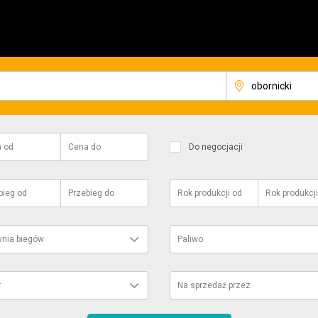
a
od
Cena
do
Do negocjacji
bieg
od
Przebieg
do
Rok produkcji
od
Rok produkcji
ynia biegów
Paliwo
r
Na sprzedaż przez