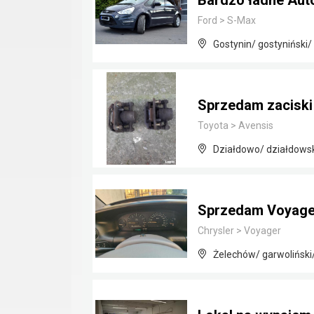
Bardzo ładne Aut
Ford
>
S-Max
Gostynin/ gostyniński
Sprzedam zacisk
Toyota
>
Avensis
Działdowo/ działdows
Sprzedam Voyager
Chrysler
>
Voyager
Żelechów/ garwolińsk