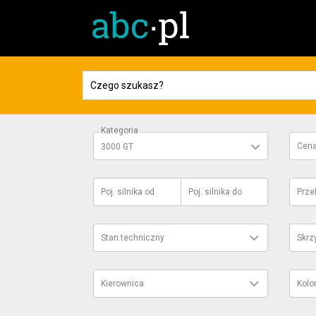
Kategoria
Cen
3000 GT
Poj. silnika
od
Poj. silnika
do
Prze
Stan techniczny
Skrz
Kierownica
Kolo