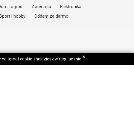
Dom i ogród
Zwierzęta
Elektronika
Sport i hobby
Oddam za darmo
×
je na temat cookie znajdziesz w
regulaminie.