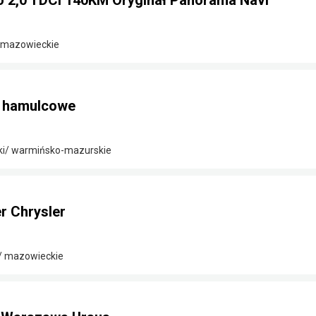
o 2,0 TDCi 140KM Oryginał Panorama Navi
/ mazowieckie
i hamulcowe
ki/ warmińsko-mazurskie
 Chrysler
i/ mazowieckie