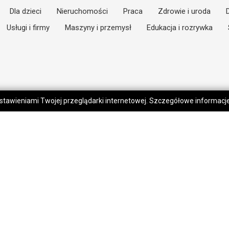
Dla dzieci
Nieruchomości
Praca
Zdrowie i uroda
Usługi i firmy
Maszyny i przemysł
Edukacja i rozrywka
 ustawieniami Twojej przeglądarki internetowej. Szczegółowe informac