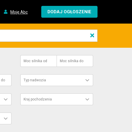
DODAJ OGŁOSZENIE
Moje Abc
×
Moc silnika
od
Moc silnika
do
do
Typ nadwozia
Kraj pochodzenia