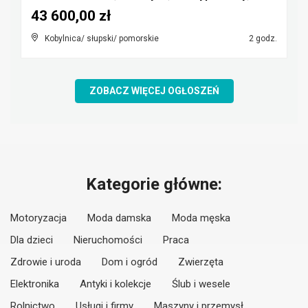
43 600,00 zł
Kobylnica/ słupski/ pomorskie
2 godz.
ZOBACZ WIĘCEJ OGŁOSZEŃ
Kategorie główne:
Motoryzacja
Moda damska
Moda męska
Dla dzieci
Nieruchomości
Praca
Zdrowie i uroda
Dom i ogród
Zwierzęta
Elektronika
Antyki i kolekcje
Ślub i wesele
Rolnictwo
Usługi i firmy
Maszyny i przemysł