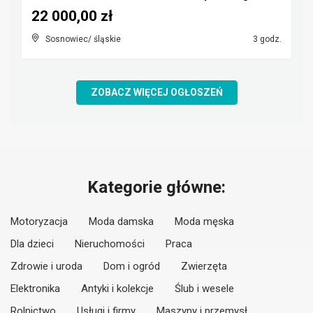
22 000,00 zł
Sosnowiec/ śląskie
3 godz.
ZOBACZ WIĘCEJ OGŁOSZEŃ
Kategorie główne:
Motoryzacja
Moda damska
Moda męska
Dla dzieci
Nieruchomości
Praca
Zdrowie i uroda
Dom i ogród
Zwierzęta
Elektronika
Antyki i kolekcje
Ślub i wesele
Rolnictwo
Usługi i firmy
Maszyny i przemysł