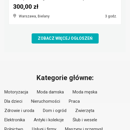
300,00 zł
Warszawa, Bielany
3 godz.
ZOBACZ WIĘCEJ OGŁOSZEŃ
Kategorie główne:
Motoryzacja
Moda damska
Moda męska
Dla dzieci
Nieruchomości
Praca
Zdrowie i uroda
Dom i ogród
Zwierzęta
Elektronika
Antyki i kolekcje
Ślub i wesele
Rolnictwo
Usługi i firmy
Maszyny i przemysł