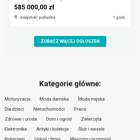
585 000,00 zł
Białystok/ podlaskie
1 godz.
ZOBACZ WIĘCEJ OGŁOSZEŃ
Kategorie główne:
Motoryzacja
Moda damska
Moda męska
Dla dzieci
Nieruchomości
Praca
Zdrowie i uroda
Dom i ogród
Zwierzęta
Elektronika
Antyki i kolekcje
Ślub i wesele
Rolnictwo
Usługi i firmy
Maszyny i przemysł