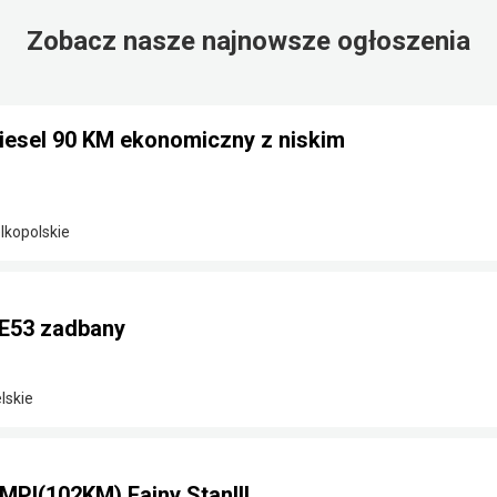
Zobacz nasze najnowsze ogłoszenia
diesel 90 KM ekonomiczny z niskim
elkopolskie
E53 zadbany
lskie
MPI(102KM) Fajny Stan!!!