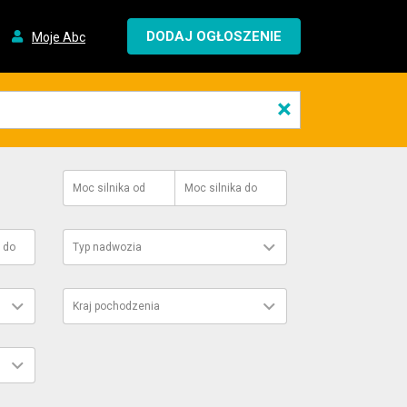
DODAJ OGŁOSZENIE
Moje Abc
×
Moc silnika
od
Moc silnika
do
do
Typ nadwozia
Kraj pochodzenia