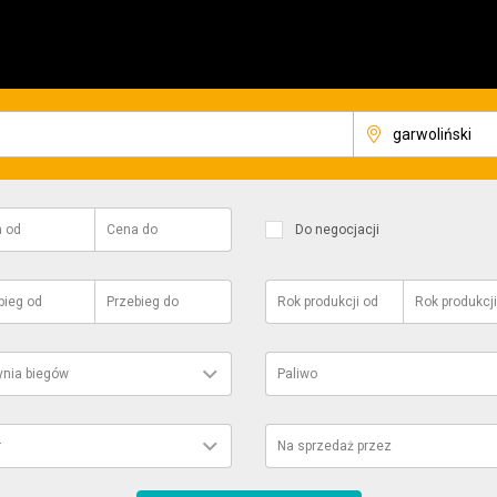
a
od
Cena
do
Do negocjacji
bieg
od
Przebieg
do
Rok produkcji
od
Rok produkcji
ynia biegów
Paliwo
r
Na sprzedaż przez