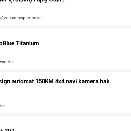
ki/ zachodniopomorskie
oBlue Titanium
owieckie
sign automat 150KM 4x4 navi kamera hak
kie