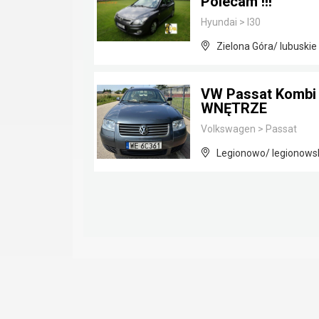
Polecam !!!
Hyundai
>
I30
Zielona Góra/ lubuskie
VW Passat Kombi 1
WNĘTRZE
Volkswagen
>
Passat
Legionowo/ legionows