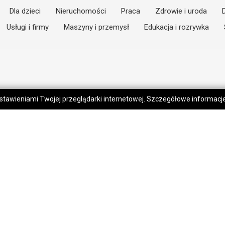
Dla dzieci
Nieruchomości
Praca
Zdrowie i uroda
Usługi i firmy
Maszyny i przemysł
Edukacja i rozrywka
 ustawieniami Twojej przeglądarki internetowej. Szczegółowe informac