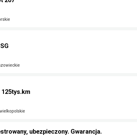
t 207
rskie
DSG
azowieckie
i 125tys.km
wielkopolskie
estrowany, ubezpieczony. Gwarancja.