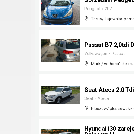
Sprzedam Peugeo
Peugeot
>
207
Toruń/ kujawsko-pomo
Passat B7 2,0tdi 
Volkswagen
>
Passat
Marki/ wołomiński/ m
Seat Ateca 2.0 Td
Seat
>
Ateca
Pleszew/ pleszewski/ 
Hyundai i30 zarej