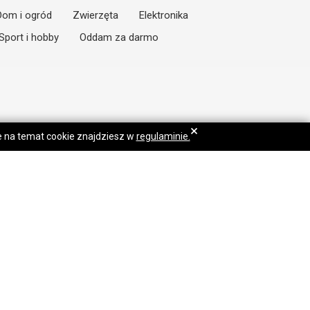
Dom i ogród
Zwierzęta
Elektronika
Sport i hobby
Oddam za darmo
×
je na temat cookie znajdziesz w
regulaminie.