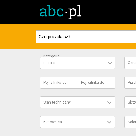
Kategoria
Cen
3000 GT
Poj. silnika
od
Poj. silnika
do
Prze
Stan techniczny
Skrz
Kierownica
Kolo