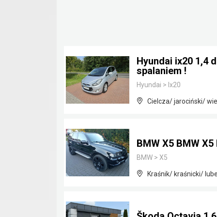
Hyundai ix20 1,4 
spalaniem !
Hyundai
>
Ix20
Cielcza/ jarociński/ wi
BMW X5 BMW X5 
BMW
>
X5
Kraśnik/ kraśnicki/ lube
Škoda Octavia 1.6