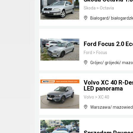
Skoda
>
Octavia
Białogard/ białogardz
Ford Focus 2.0 Ec
Ford
>
Focus
Grójec/ grójecki/ maz
Volvo XC 40 R-De
LED panorama
Volvo
>
XC 40
Warszawa/ mazowiec