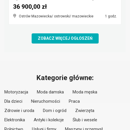
36 900,00 zł
Ostrów Mazowiecka/ ostrowski/ mazowieckie
1 godz.
ZOBACZ WIĘCEJ OGŁOSZEŃ
Kategorie główne:
Motoryzacja
Moda damska
Moda męska
Dla dzieci
Nieruchomości
Praca
Zdrowie i uroda
Dom i ogród
Zwierzęta
Elektronika
Antyki i kolekcje
Ślub i wesele
Rolnictwo
Usługi i firmy
Maszyny i przemysł