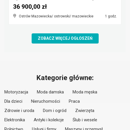
36 900,00 zł
Ostrów Mazowiecka/ ostrowski/ mazowieckie
1 godz.
ZOBACZ WIĘCEJ OGŁOSZEŃ
Kategorie główne:
Motoryzacja
Moda damska
Moda męska
Dla dzieci
Nieruchomości
Praca
Zdrowie i uroda
Dom i ogród
Zwierzęta
Elektronika
Antyki i kolekcje
Ślub i wesele
Rolnictwo
Usługi i firmy
Maszyny i przemysł