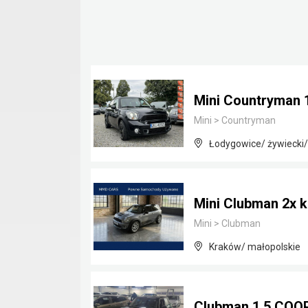
Mini Countryman 
Mini
>
Countryman
Łodygowice/ żywiecki/
Mini Clubman 2x ko
Mini
>
Clubman
Kraków/ małopolskie
Clubman 1.5 COOP