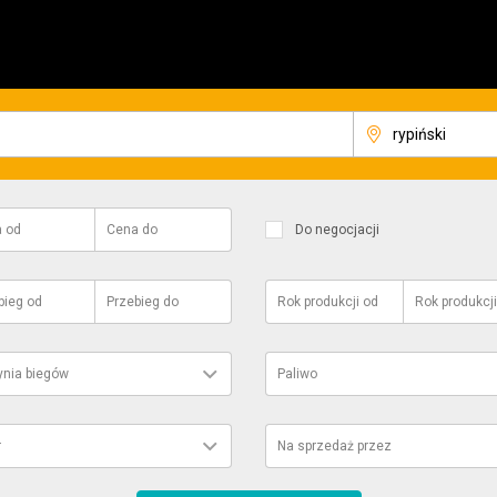
a
od
Cena
do
Do negocjacji
bieg
od
Przebieg
do
Rok produkcji
od
Rok produkcji
ynia biegów
Paliwo
r
Na sprzedaż przez