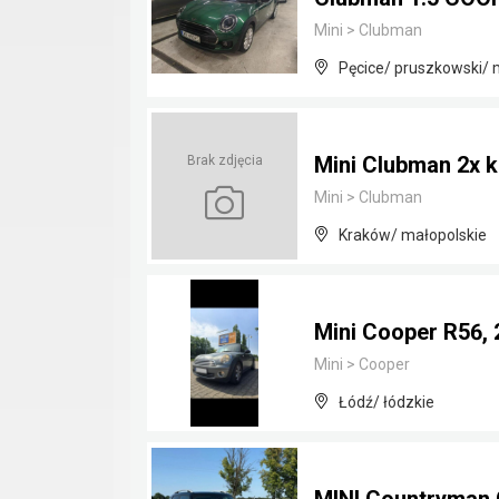
Mini
>
Clubman
Pęcice/ pruszkowski/
Mini Clubman 2x ko
Brak zdjęcia
Mini
>
Clubman
Kraków/ małopolskie
Mini Cooper R56, 
Mini
>
Cooper
Łódź/ łódzkie