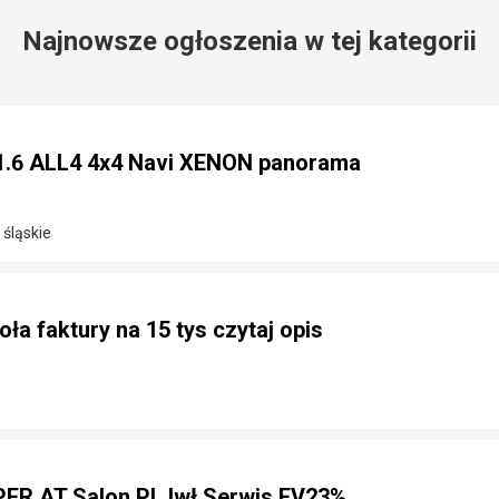
Najnowsze ogłoszenia w tej kategorii
1.6 ALL4 4x4 Navi XENON panorama
 śląskie
ła faktury na 15 tys czytaj opis
ER AT Salon PL Iwł Serwis FV23%