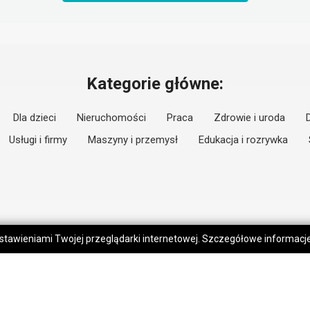
Kategorie główne:
Dla dzieci
Nieruchomości
Praca
Zdrowie i uroda
Usługi i firmy
Maszyny i przemysł
Edukacja i rozrywka
 ustawieniami Twojej przeglądarki internetowej. Szczegółowe informac