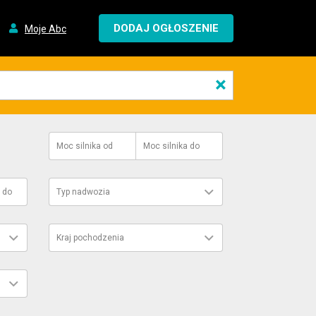
DODAJ OGŁOSZENIE
Moje Abc
×
Moc silnika
od
Moc silnika
do
do
Typ nadwozia
Kraj pochodzenia