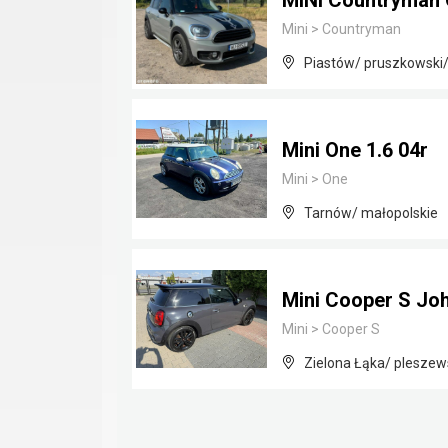
MINI Countryman 
Mini
>
Countryman
Piastów/ pruszkowski
Mini One 1.6 04r
Mini
>
One
Tarnów/ małopolskie
Mini Cooper S Jo
Mini
>
Cooper S
Zielona Łąka/ pleszews