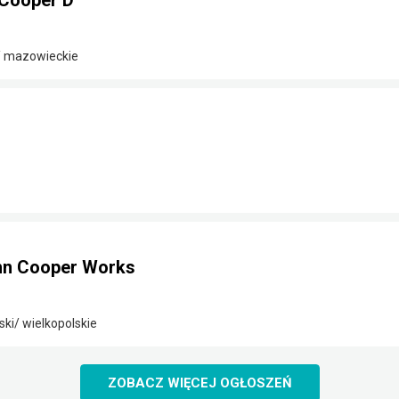
Cooper D
/ mazowieckie
hn Cooper Works
ki/ wielkopolskie
ZOBACZ WIĘCEJ OGŁOSZEŃ