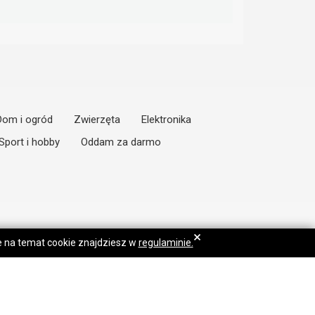
Dom i ogród
Zwierzęta
Elektronika
Sport i hobby
Oddam za darmo
×
je na temat cookie znajdziesz w
regulaminie.