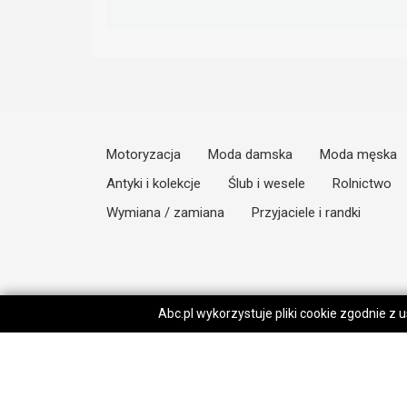
Motoryzacja
Moda damska
Moda męska
Antyki i kolekcje
Ślub i wesele
Rolnictwo
Wymiana / zamiana
Przyjaciele i randki
Abc.pl wykorzystuje pliki cookie zgodnie z