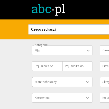
Kategoria
Cen
Mini
Poj. silnika
od
Poj. silnika
do
Prze
Stan techniczny
Skrz
Kierownica
Kolo