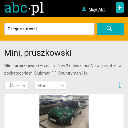
+
Moje Abc
Mini, pruszkowski
Mini, pruszkowski
— znaleźliśmy
2
ogłoszenia. Najwięcej ofert w
podkategoriach: Clubman (1), Countryman (1).
S
Filtry
Mini