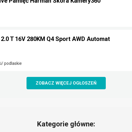
ive Pamięć Harman Skóra Kamery360
a 2.0 T 16V 280KM Q4 Sport AWD Automat
/ podlaskie
ZOBACZ WIĘCEJ OGŁOSZEŃ
Kategorie główne: