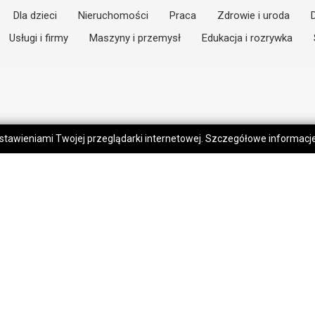
Dla dzieci
Nieruchomości
Praca
Zdrowie i uroda
Usługi i firmy
Maszyny i przemysł
Edukacja i rozrywka
 ustawieniami Twojej przeglądarki internetowej. Szczegółowe informac