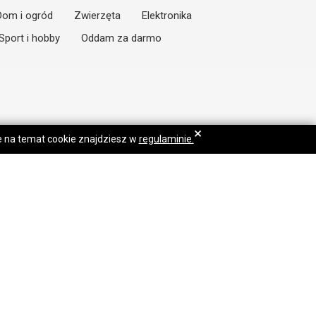
Dom i ogród
Zwierzęta
Elektronika
Sport i hobby
Oddam za darmo
×
je na temat cookie znajdziesz w
regulaminie.