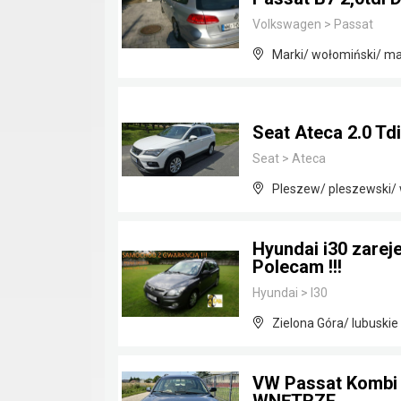
Volkswagen
>
Passat
Marki/ wołomiński/ m
Seat Ateca 2.0 Td
Seat
>
Ateca
Pleszew/ pleszewski/ 
Hyundai i30 zarej
Polecam !!!
Hyundai
>
I30
Zielona Góra/ lubuskie
VW Passat Kombi 1