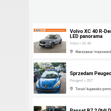
Volvo XC 40 R-De
LED panorama
Volvo
>
XC 40
Warszawa/ mazowiec
Sprzedam Peugeo
Peugeot
>
207
Toruń/ kujawsko-pomo
Passat B7 2,0tdi 