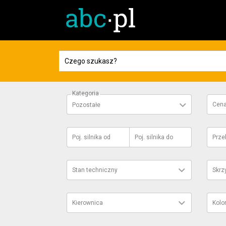
Kategoria
Cen
Pozostałe
Poj. silnika
od
Poj. silnika
do
Prze
Stan techniczny
Skrz
Kierownica
Kolo