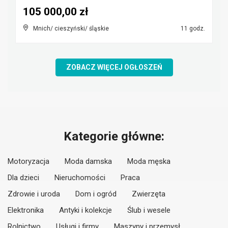
105 000,00 zł
Mnich/ cieszyński/ śląskie
11 godz.
ZOBACZ WIĘCEJ OGŁOSZEŃ
Kategorie główne:
Motoryzacja
Moda damska
Moda męska
Dla dzieci
Nieruchomości
Praca
Zdrowie i uroda
Dom i ogród
Zwierzęta
Elektronika
Antyki i kolekcje
Ślub i wesele
Rolnictwo
Usługi i firmy
Maszyny i przemysł