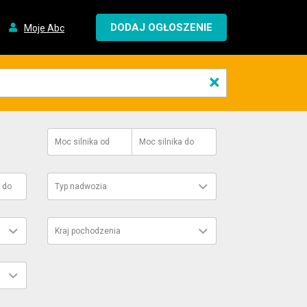
DODAJ OGŁOSZENIE
Moje Abc
×
Moc silnika
od
Moc silnika
do
do
Typ nadwozia
Kraj pochodzenia