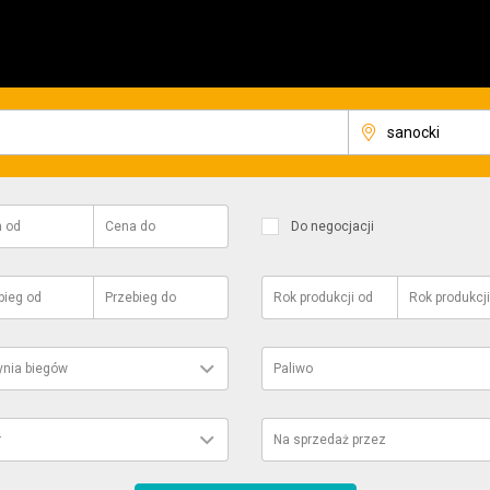
a
od
Cena
do
Do negocjacji
bieg
od
Przebieg
do
Rok produkcji
od
Rok produkcji
ynia biegów
Paliwo
r
Na sprzedaż przez