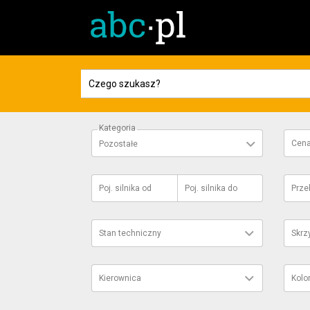
Kategoria
Cen
Pozostałe
Poj. silnika
od
Poj. silnika
do
Prze
Stan techniczny
Skrz
Kierownica
Kolo