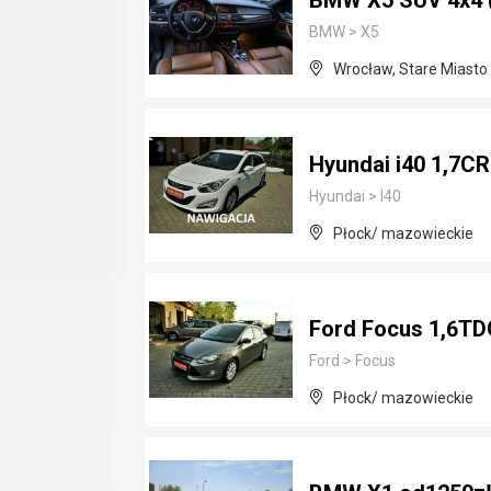
BMW X5 SUV 4x4 ( 
BMW
>
X5
Wrocław, Stare Miasto
Hyundai i40 1,7CR
Hyundai
>
I40
Płock/ mazowieckie
Ford Focus 1,6TDC
Ford
>
Focus
Płock/ mazowieckie