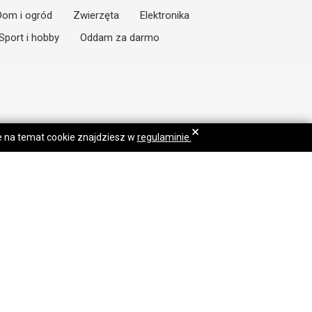
Dom i ogród
Zwierzęta
Elektronika
Sport i hobby
Oddam za darmo
×
je na temat cookie znajdziesz w
regulaminie.