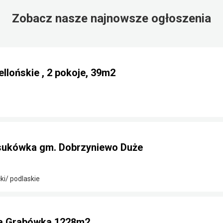
Zobacz nasze najnowsze ogłoszenia
llońskie , 2 pokoje, 39m2
sukówka gm. Dobrzyniewo Duże
ki/ podlaskie
na Grabówka 1228m2