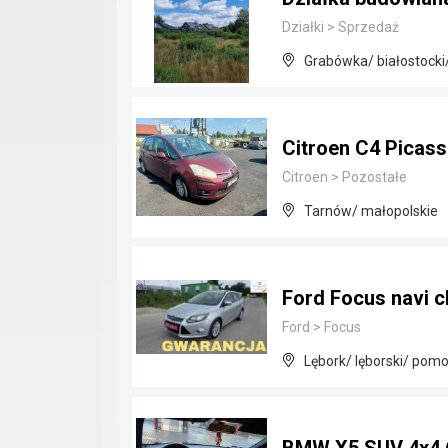
Działki
>
Sprzedaż
Grabówka/ białostocki
Citroen C4 Picass
Citroen
>
Pozostałe
Tarnów/ małopolskie
Ford Focus navi c
Ford
>
Focus
Lębork/ lęborski/ pomo