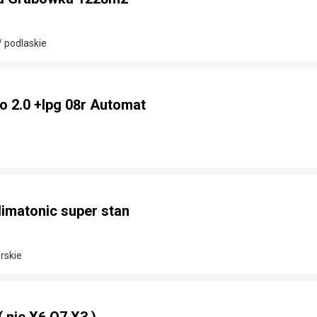
/ podlaskie
o 2.0 +lpg 08r Automat
limatonic super stan
rskie