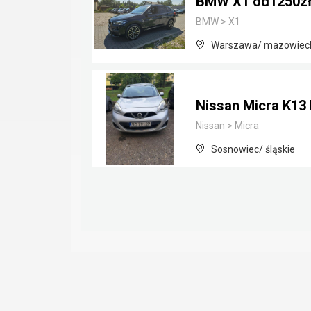
BMW X1 od1250zł
BMW
>
X1
Warszawa/ mazowiec
Nissan Micra K13 I
Nissan
>
Micra
Sosnowiec/ śląskie