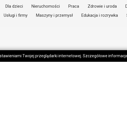
Dla dzieci
Nieruchomości
Praca
Zdrowie i uroda
Usługi i firmy
Maszyny i przemysł
Edukacja i rozrywka
 ustawieniami Twojej przeglądarki internetowej. Szczegółowe informac