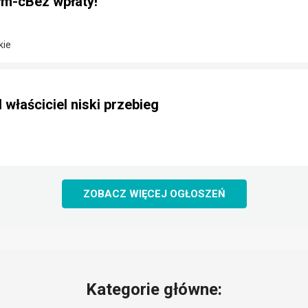
m-cBez wpłaty!
kie
 właściciel niski przebieg
ZOBACZ WIĘCEJ OGŁOSZEŃ
Kategorie główne: