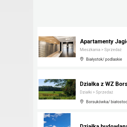
Apartamenty Jagie
Mieszkania
>
Sprzedaż
Białystok/ podlaskie
Działka z WZ Bor
Działki
>
Sprzedaż
Borsukówka/ białostoc
Działka budowla