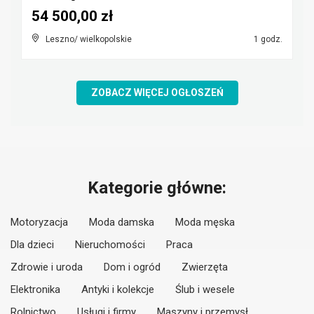
54 500,00 zł
Leszno/ wielkopolskie
1 godz.
ZOBACZ WIĘCEJ OGŁOSZEŃ
Kategorie główne:
Motoryzacja
Moda damska
Moda męska
Dla dzieci
Nieruchomości
Praca
Zdrowie i uroda
Dom i ogród
Zwierzęta
Elektronika
Antyki i kolekcje
Ślub i wesele
Rolnictwo
Usługi i firmy
Maszyny i przemysł