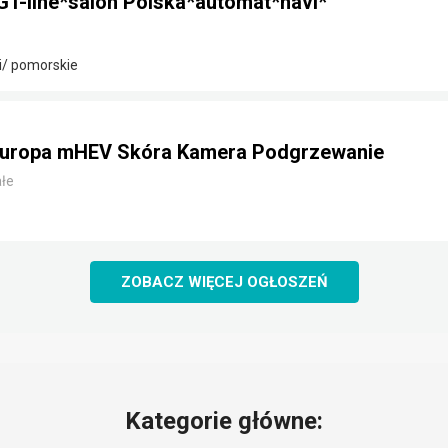
GT-line*salon Polska*automat*navi*
i/ pomorskie
Europa mHEV Skóra Kamera Podgrzewanie
łe
ZOBACZ WIĘCEJ OGŁOSZEŃ
Kategorie główne: