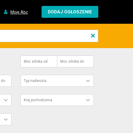
DODAJ OGŁOSZENIE
Moje Abc
×
Moc silnika
od
Moc silnika
do
do
Typ nadwozia
Kraj pochodzenia