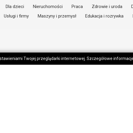
Dla dzieci
Nieruchomości
Praca
Zdrowie i uroda
Usługi i firmy
Maszyny i przemysł
Edukacja i rozrywka
 ustawieniami Twojej przeglądarki internetowej. Szczegółowe informac