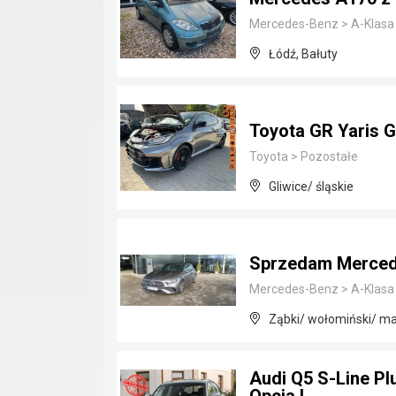
Mercedes-Benz
>
A-Klasa
Łódź, Bałuty
Toyota GR Yaris 
Toyota
>
Pozostałe
Gliwice/ śląskie
Sprzedam Merced
Mercedes-Benz
>
A-Klasa
Ząbki/ wołomiński/ m
Audi Q5 S-Line Plu