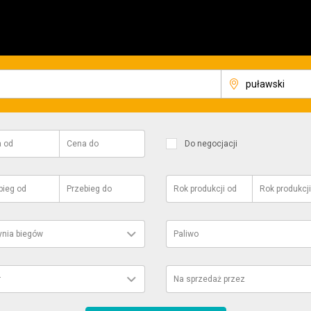
a
od
Cena
do
Do negocjacji
bieg
od
Przebieg
do
Rok produkcji
od
Rok produkcji
ynia biegów
Paliwo
r
Na sprzedaż przez