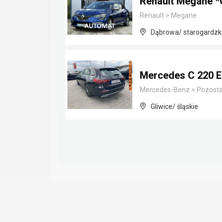
Renault Megane *
Renault
>
Megane
Dąbrowa/ starogardzk
Mercedes C 220 
Mercedes-Benz
>
Pozosta
Gliwice/ śląskie