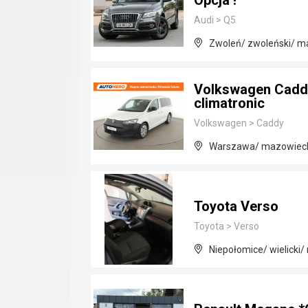
Opcja !
Audi
>
Q5
Zwoleń/ zwoleński/ m
Volkswagen Caddy
climatronic
Volkswagen
>
Caddy
Warszawa/ mazowiec
Toyota Verso
Toyota
>
Verso
Niepołomice/ wielicki/