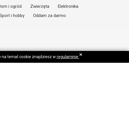
Dom i ogród
Zwierzęta
Elektronika
Sport i hobby
Oddam za darmo
×
je na temat cookie znajdziesz w
regulaminie.