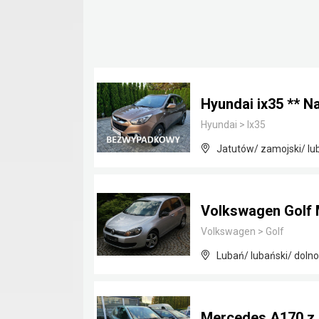
Hyundai ix35 ** N
Hyundai
>
Ix35
Jatutów/ zamojski/ lub
Volkswagen Golf 
Volkswagen
>
Golf
Lubań/ lubański/ dolno
Mercedes A170 z