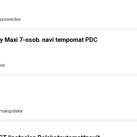
azowieckie
 Maxi 7-osob. navi tempomat PDC
kie
 małopolskie