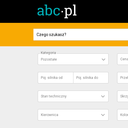
Kategoria
Cen
Pozostałe
Poj. silnika
od
Poj. silnika
do
Prze
Stan techniczny
Skrz
Kierownica
Kolo