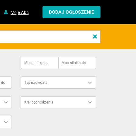
DODAJ OGŁOSZENIE
Moje Abc
×
Moc silnika
od
Moc silnika
do
do
Typ nadwozia
Kraj pochodzenia