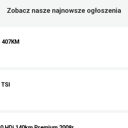
Zobacz nasze najnowsze ogłoszenia
i 407KM
 TSI
0 HDi 140km Premium 2008r