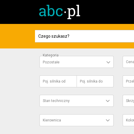
Kategoria
Cen
Pozostałe
Poj. silnika
od
Poj. silnika
do
Prze
Stan techniczny
Skrz
Kierownica
Kolo