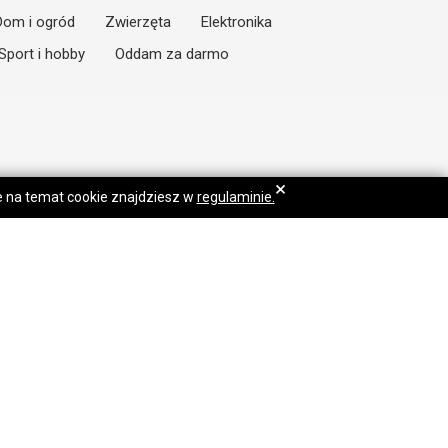
Dom i ogród
Zwierzęta
Elektronika
Sport i hobby
Oddam za darmo
×
je na temat cookie znajdziesz w
regulaminie.