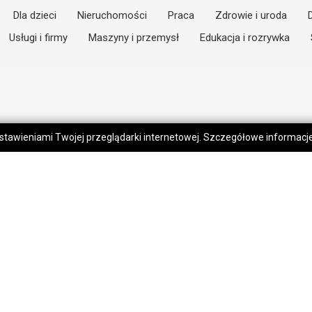
Dla dzieci
Nieruchomości
Praca
Zdrowie i uroda
Usługi i firmy
Maszyny i przemysł
Edukacja i rozrywka
 ustawieniami Twojej przeglądarki internetowej. Szczegółowe informac