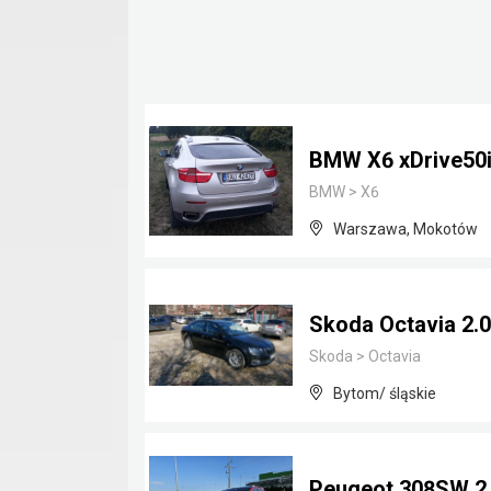
BMW X6 xDrive50
BMW
>
X6
Warszawa, Mokotów
Skoda Octavia 2.0
Skoda
>
Octavia
Bytom/ śląskie
Peugeot 308SW 2.