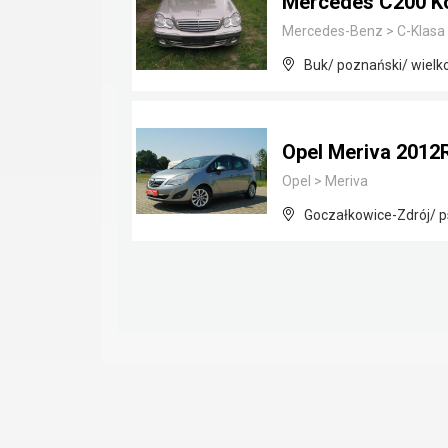
Mercedes C200 K
Mercedes-Benz
>
C-Klasa
Buk/ poznański/ wielk
Opel Meriva 201
Opel
>
Meriva
Goczałkowice-Zdrój/ p