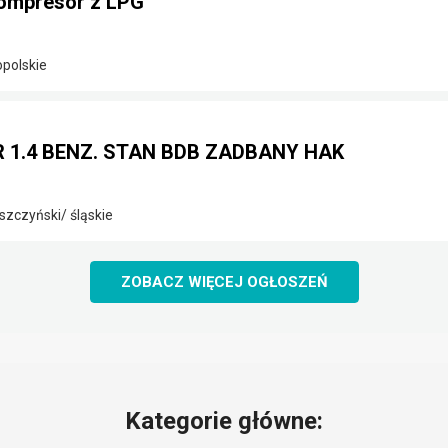
ompresor z LPG
opolskie
2R 1.4 BENZ. STAN BDB ZADBANY HAK
szczyński/ śląskie
ZOBACZ WIĘCEJ OGŁOSZEŃ
Kategorie główne: