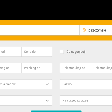
a
od
Cena
do
Do negocjacji
bieg
od
Przebieg
do
Rok produkcji
od
Rok produkcji
ynia biegów
Paliwo
r
Na sprzedaż przez