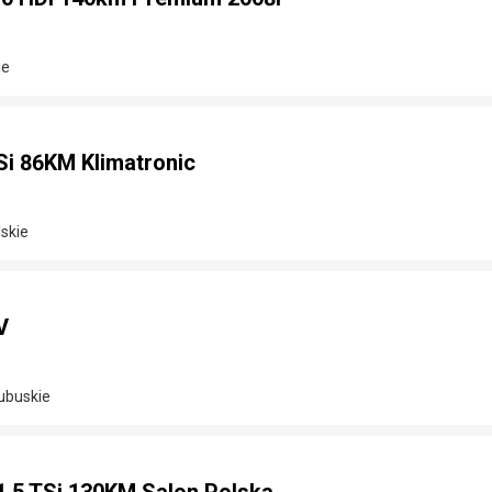
ie
Si 86KM Klimatronic
skie
V
lubuskie