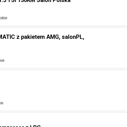
1.5 TSi 130KM Salon Polska
skie
ATIC z pakietem AMG, salonPL,
kie
ie