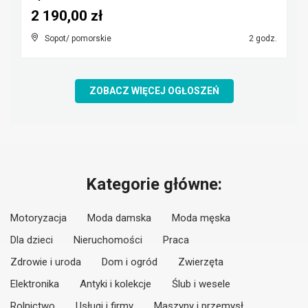
2 190,00 zł
Sopot/ pomorskie
2 godz.
ZOBACZ WIĘCEJ OGŁOSZEŃ
Kategorie główne:
Motoryzacja
Moda damska
Moda męska
Dla dzieci
Nieruchomości
Praca
Zdrowie i uroda
Dom i ogród
Zwierzęta
Elektronika
Antyki i kolekcje
Ślub i wesele
Rolnictwo
Usługi i firmy
Maszyny i przemysł