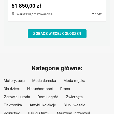
61 850,00 zł
Warszawa/ mazowieckie
2 godz.
ZOBACZ WIĘCEJ OGŁOSZEŃ
Kategorie główne:
Motoryzacja
Moda damska
Moda męska
Dla dzieci
Nieruchomości
Praca
Zdrowie i uroda
Dom i ogród
Zwierzęta
Elektronika
Antyki i kolekcje
Ślub i wesele
Rolnictwo
Usługi i firmy
Maszyny i przemysł