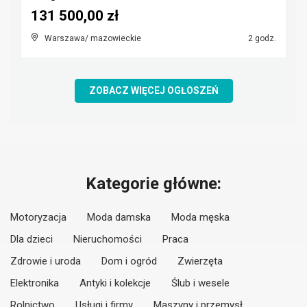
131 500,00 zł
Warszawa/ mazowieckie
2 godz.
ZOBACZ WIĘCEJ OGŁOSZEŃ
Kategorie główne:
Motoryzacja
Moda damska
Moda męska
Dla dzieci
Nieruchomości
Praca
Zdrowie i uroda
Dom i ogród
Zwierzęta
Elektronika
Antyki i kolekcje
Ślub i wesele
Rolnictwo
Usługi i firmy
Maszyny i przemysł