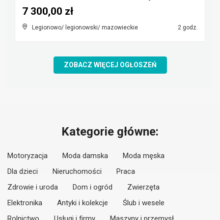
7 300,00 zł
Legionowo/ legionowski/ mazowieckie
2 godz.
ZOBACZ WIĘCEJ OGŁOSZEŃ
Kategorie główne:
Motoryzacja
Moda damska
Moda męska
Dla dzieci
Nieruchomości
Praca
Zdrowie i uroda
Dom i ogród
Zwierzęta
Elektronika
Antyki i kolekcje
Ślub i wesele
Rolnictwo
Usługi i firmy
Maszyny i przemysł