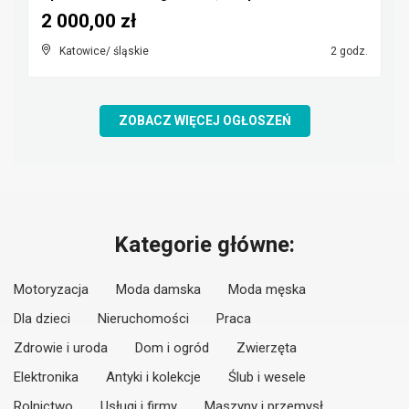
2 000,00 zł
Katowice/ śląskie
2 godz.
ZOBACZ WIĘCEJ OGŁOSZEŃ
Kategorie główne:
Motoryzacja
Moda damska
Moda męska
Dla dzieci
Nieruchomości
Praca
Zdrowie i uroda
Dom i ogród
Zwierzęta
Elektronika
Antyki i kolekcje
Ślub i wesele
Rolnictwo
Usługi i firmy
Maszyny i przemysł