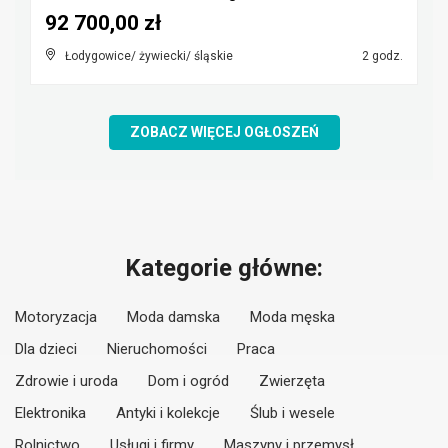
92 700,00 zł
Łodygowice/ żywiecki/ śląskie
2 godz.
ZOBACZ WIĘCEJ OGŁOSZEŃ
Kategorie główne:
Motoryzacja
Moda damska
Moda męska
Dla dzieci
Nieruchomości
Praca
Zdrowie i uroda
Dom i ogród
Zwierzęta
Elektronika
Antyki i kolekcje
Ślub i wesele
Rolnictwo
Usługi i firmy
Maszyny i przemysł