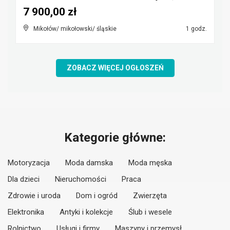
7 900,00 zł
Mikołów/ mikołowski/ śląskie
1 godz.
ZOBACZ WIĘCEJ OGŁOSZEŃ
Kategorie główne:
Motoryzacja
Moda damska
Moda męska
Dla dzieci
Nieruchomości
Praca
Zdrowie i uroda
Dom i ogród
Zwierzęta
Elektronika
Antyki i kolekcje
Ślub i wesele
Rolnictwo
Usługi i firmy
Maszyny i przemysł