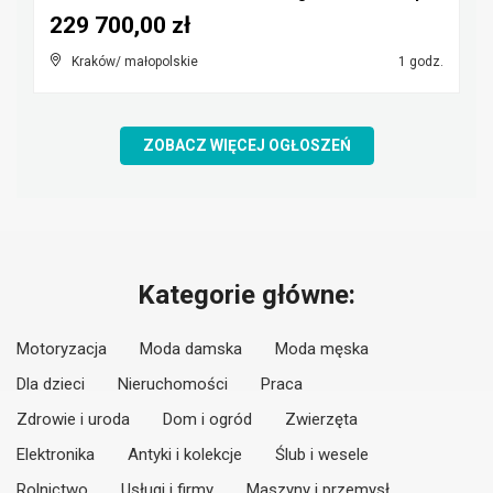
229 700,00 zł
Kraków/ małopolskie
1 godz.
ZOBACZ WIĘCEJ OGŁOSZEŃ
Kategorie główne:
Motoryzacja
Moda damska
Moda męska
Dla dzieci
Nieruchomości
Praca
Zdrowie i uroda
Dom i ogród
Zwierzęta
Elektronika
Antyki i kolekcje
Ślub i wesele
Rolnictwo
Usługi i firmy
Maszyny i przemysł