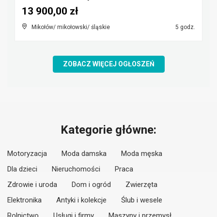
13 900,00 zł
Mikołów/ mikołowski/ śląskie
5 godz.
ZOBACZ WIĘCEJ OGŁOSZEŃ
Kategorie główne:
Motoryzacja
Moda damska
Moda męska
Dla dzieci
Nieruchomości
Praca
Zdrowie i uroda
Dom i ogród
Zwierzęta
Elektronika
Antyki i kolekcje
Ślub i wesele
Rolnictwo
Usługi i firmy
Maszyny i przemysł