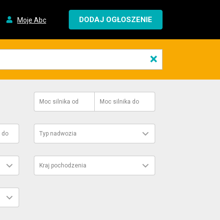
DODAJ OGŁOSZENIE
Moje Abc
×
Moc silnika
od
Moc silnika
do
do
Typ nadwozia
Kraj pochodzenia