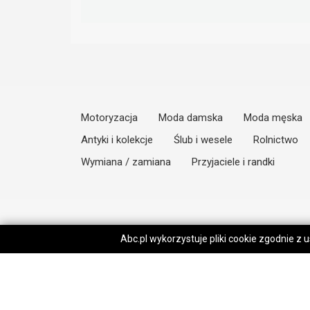
Motoryzacja
Moda damska
Moda męska
Antyki i kolekcje
Ślub i wesele
Rolnictwo
Wymiana / zamiana
Przyjaciele i randki
Abc.pl wykorzystuje pliki cookie zgodnie z