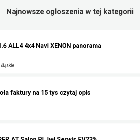
Najnowsze ogłoszenia w tej kategorii
1.6 ALL4 4x4 Navi XENON panorama
 śląskie
ła faktury na 15 tys czytaj opis
ER AT Salon PL Iwł Serwis FV23%