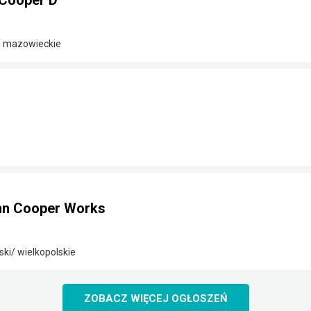
Cooper D
/ mazowieckie
hn Cooper Works
ki/ wielkopolskie
ZOBACZ WIĘCEJ OGŁOSZEŃ