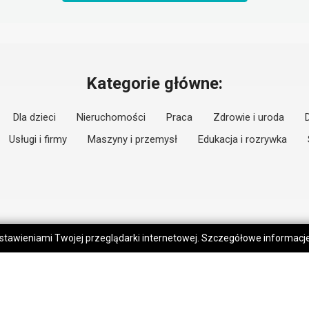
Kategorie główne:
Dla dzieci
Nieruchomości
Praca
Zdrowie i uroda
Usługi i firmy
Maszyny i przemysł
Edukacja i rozrywka
 ustawieniami Twojej przeglądarki internetowej. Szczegółowe informac