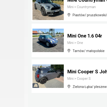
MINI Countryman 
Mini
>
Countryman
Piastów/ pruszkowski
Mini One 1.6 04r
Mini
>
One
Tarnów/ małopolskie
Mini Cooper S Jo
Mini
>
Cooper S
Zielona Łąka/ pleszews