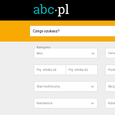
Kategoria
Cen
Mini
Poj. silnika
od
Poj. silnika
do
Prze
Stan techniczny
Skrz
Kierownica
Kolo