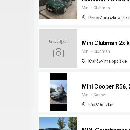
Mini
>
Clubman
Pęcice/ pruszkowski/
Mini Clubman 2x ko
Brak zdjęcia
Mini
>
Clubman
Kraków/ małopolskie
Mini Cooper R56, 
Mini
>
Cooper
Łódź/ łódzkie