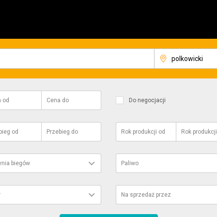
a
od
Cena
do
Do negocjacji
bieg
od
Przebieg
do
Rok produkcji
od
Rok produkcji
ynia biegów
Paliwo
r
Na sprzedaż przez