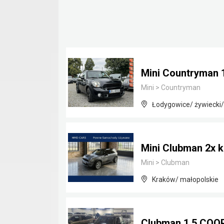
Mini Countryman 
Mini
>
Countryman
Łodygowice/ żywiecki/
Mini Clubman 2x ko
Mini
>
Clubman
Kraków/ małopolskie
Clubman 1.5 COOP