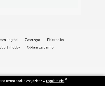
Dom i ogród
Zwierzęta
Elektronika
Sport i hobby
Oddam za darmo
×
je na temat cookie znajdziesz w
regulaminie.