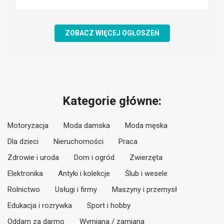
ZOBACZ WIĘCEJ OGŁOSZEŃ
Kategorie główne:
Motoryzacja
Moda damska
Moda męska
Dla dzieci
Nieruchomości
Praca
Zdrowie i uroda
Dom i ogród
Zwierzęta
Elektronika
Antyki i kolekcje
Ślub i wesele
Rolnictwo
Usługi i firmy
Maszyny i przemysł
Edukacja i rozrywka
Sport i hobby
Oddam za darmo
Wymiana / zamiana