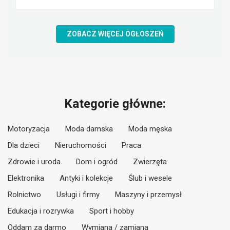
ZOBACZ WIĘCEJ OGŁOSZEŃ
Kategorie główne:
Motoryzacja
Moda damska
Moda męska
Dla dzieci
Nieruchomości
Praca
Zdrowie i uroda
Dom i ogród
Zwierzęta
Elektronika
Antyki i kolekcje
Ślub i wesele
Rolnictwo
Usługi i firmy
Maszyny i przemysł
Edukacja i rozrywka
Sport i hobby
Oddam za darmo
Wymiana / zamiana