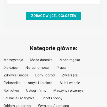
ZOBACZ WIĘCEJ OGŁOSZEŃ
Kategorie główne:
Motoryzacja
Moda damska
Moda męska
Dla dzieci
Nieruchomości
Praca
Zdrowie i uroda
Dom i ogród
Zwierzęta
Elektronika
Antyki i kolekcje
Ślub i wesele
Rolnictwo
Usługi i firmy
Maszyny i przemysł
Edukacja i rozrywka
Sport i hobby
Oddam za darmo
Wymiana / zamiana